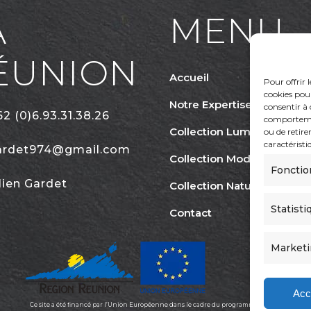
MENU
A
ÉUNION
Accueil
Pour offrir 
cookies pour
Notre Expertise
consentir à 
2 (0)6.93.31.38.26
comportement
Collection Lumina
ou de retire
caractéristi
ardet974@gmail.com
Collection Moderna
Fonctio
lien Gardet
Collection Natura
Statisti
Contact
Market
Acc
Ce site a été financé par l’Union Européenne dans le cadre du programme FEDER-