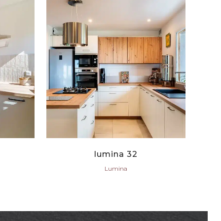
VIEW
lumina 32
Lumina