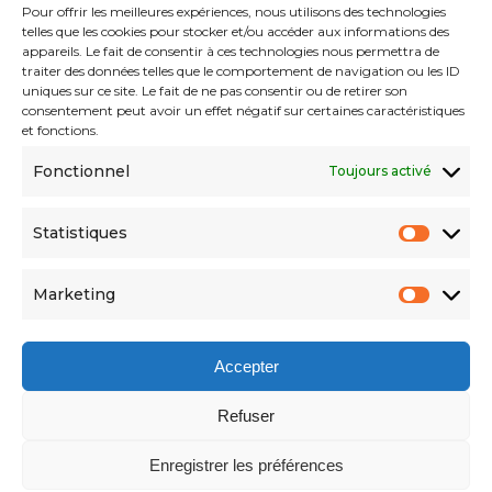
Pour offrir les meilleures expériences, nous utilisons des technologies
telles que les cookies pour stocker et/ou accéder aux informations des
Collection Lumina
appareils. Le fait de consentir à ces technologies nous permettra de
traiter des données telles que le comportement de navigation ou les ID
Collection Moderna
uniques sur ce site. Le fait de ne pas consentir ou de retirer son
consentement peut avoir un effet négatif sur certaines caractéristiques
Collection Natura
et fonctions.
Contact
Fonctionnel
Toujours activé
Statistiques
Mentions Légales
Statist
Politique De Confidentialité
Marketing
Market
Politique De Cookies (UE)
Accepter
Refuser
Enregistrer les préférences