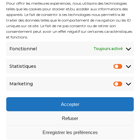
Pour offrir les meilleures expériences, nous utilisons des technologies
telles que les cookies pour stocker et/ou accéder aux informations des
Collection Lumina
appareils. Le fait de consentir à ces technologies nous permettra de
traiter des données telles que le comportement de navigation ou les ID
Collection Moderna
uniques sur ce site. Le fait de ne pas consentir ou de retirer son
consentement peut avoir un effet négatif sur certaines caractéristiques
Collection Natura
et fonctions.
Contact
Fonctionnel
Toujours activé
Statistiques
Mentions Légales
Statist
Politique De Confidentialité
Marketing
Market
Politique De Cookies (UE)
Accepter
Refuser
Enregistrer les préférences